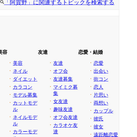
「阿賀野」に関連するトピックを検索する
美容
友達
恋愛・結婚
美容
友達
恋愛
ネイル
オフ会
出会い
ダイエット
友達募集
街コン
カラコン
マイミク募
恋人
集
モデル募集
片思い
女友達
カットモデ
両想い
ル
趣味友達
カップル
ネイルモデ
オフ会友達
彼氏
ル
カラオケ友
彼女
カラーモデ
達
遠距離恋愛