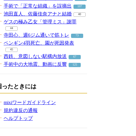
手術で「正常な組織」を誤摘出
107
池田直人、佐藤佳奈アナと結婚
40
ゲスの極み乙女「管理ミス」謝罪
44
寺田心、週6ジム通いで筋トレ
73
ペンギン4羽死亡、園が死因発表
45
西鉄、意図しない駅構内放送
67
手術中の大地震、動画に反響
125
困ったときには
mixiワードガイドライン
規約違反の通報
ヘルプトップ