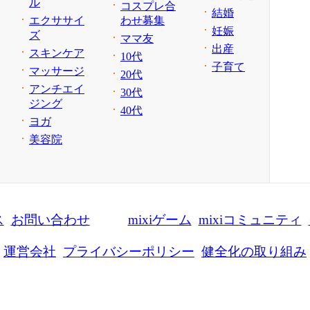
ル
コスプレ合
結婚
エクササイ
わせ募集
妊娠
ズ
ママ友
出産
スキンケア
10代
子育て
マッサージ
20代
アンチエイ
30代
ジング
40代
ヨガ
美容院
ス
お問い合わせ
mixiゲーム
mixiコミュニティ
運営会社
プライバシーポリシー
健全化の取り組み