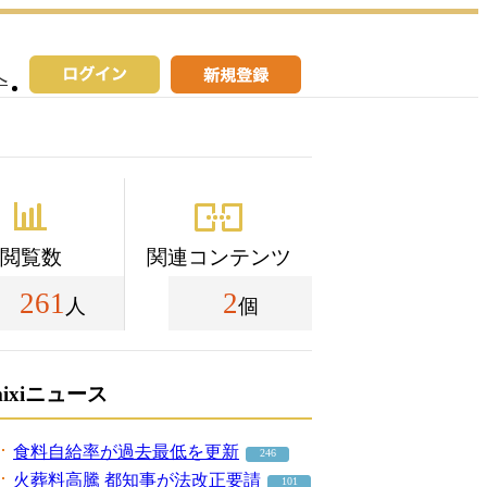
へ
閲覧数
関連コンテンツ
261
2
人
個
mixiニュース
食料自給率が過去最低を更新
246
火葬料高騰 都知事が法改正要請
101