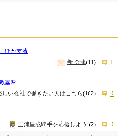
 ほか支流
1
新 会津
(11)
教室🌸
0
楽しい会社で働きたい人はこちら
(162)
0
三浦皇成騎手を応援しよう!
(2)