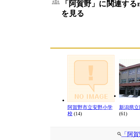
「阿賀野」に関連するm
を見る
阿賀野市立安野小学
新潟県立
校
(14)
(61)
「阿賀