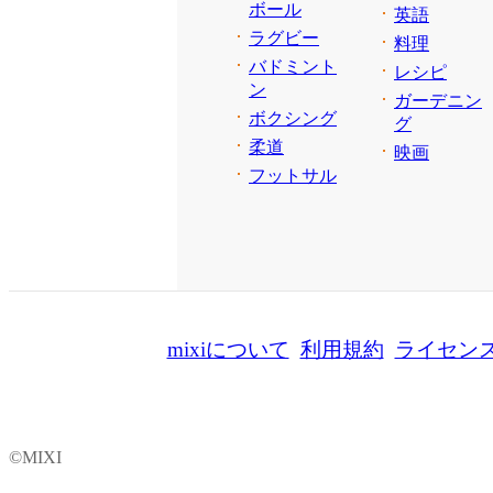
ボール
英語
ラグビー
料理
バドミント
レシピ
ン
ガーデニン
ボクシング
グ
柔道
映画
フットサル
mixiについて
利用規約
ライセン
©MIXI