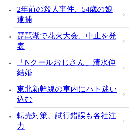
2年前の殺人事件、54歳の娘
逮捕
琵琶湖で花火大会、中止を発
表
「Nクールおじさん」清水伸
結婚
東北新幹線の車内にハト迷い
込む
転売対策、試行錯誤も各社注
力