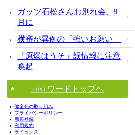
ガッツ石松さんお別れ会、9
月に
横審が異例の「強いお願い」
「原爆はうそ」誤情報に注意
喚起
mixi ワードトップへ
健全化の取り組み
プライバシーポリシー
新規登録
利用規約
ライセンス