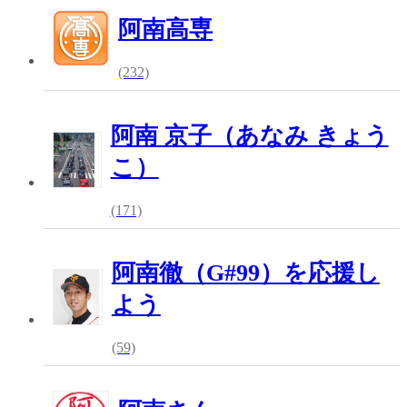
阿南高専
(232)
阿南 京子（あなみ きょう
こ）
(171)
阿南徹（G#99）を応援し
よう
(59)