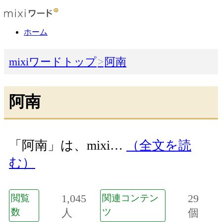
ホーム
mixiワードトップ
阿南
阿南
「阿南」は、mixi…
（全文を読
む）
1,045
29
閲覧
関連コンテン
数
人
ツ
個