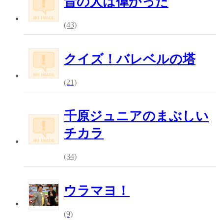
昔の人は偉かった
(43)
クイズ！バレベルの塔
(21)
千原ジュニアのまぶしい
チカラ
(34)
ウラマヨ！
(9)