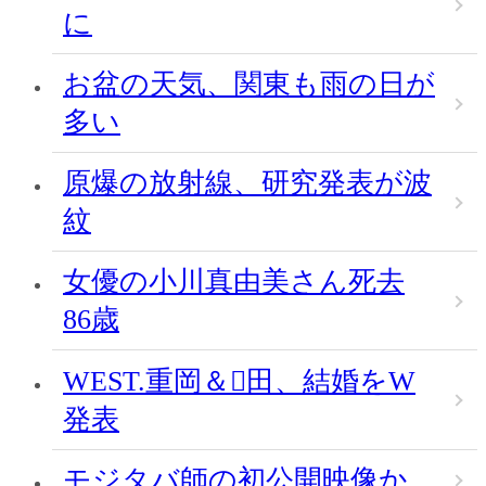
に
お盆の天気、関東も雨の日が
多い
原爆の放射線、研究発表が波
紋
女優の小川真由美さん死去
86歳
WEST.重岡＆田、結婚をW
発表
モジタバ師の初公開映像か