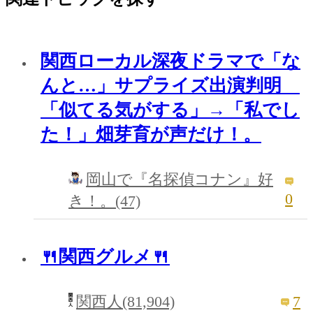
関西ローカル深夜ドラマで「な
んと…」サプライズ出演判明
「似てる気がする」→「私でし
た！」畑芽育が声だけ！。
岡山で『名探偵コナン』好
0
き！。(47)
🍴関西グルメ🍴
7
関西人(81,904)