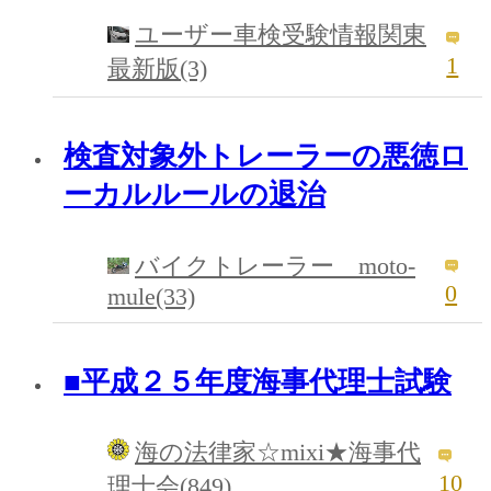
ユーザー車検受験情報関東
1
最新版(3)
検査対象外トレーラーの悪徳ロ
ーカルルールの退治
バイクトレーラー moto-
0
mule(33)
■平成２５年度海事代理士試験
海の法律家☆mixi★海事代
10
理士会(849)