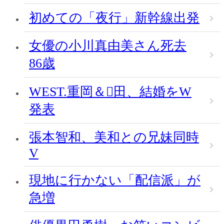
初めての「夜行」新幹線出発
女優の小川真由美さん死去
86歳
WEST.重岡＆田、結婚をW
発表
張本智和、美和との兄妹同時
V
現地に行かない「配信派」が
急増