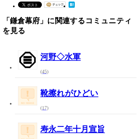
「鎌倉幕府」に関連するコミュニティ
を見る
河野◇水軍
(45)
靴擦れがひどい
(17)
寿永二年十月宣旨