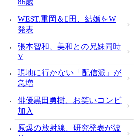
86歳
WEST.重岡＆田、結婚をW
発表
張本智和、美和との兄妹同時
V
現地に行かない「配信派」が
急増
俳優黒田勇樹、お笑いコンビ
加入
原爆の放射線、研究発表が波