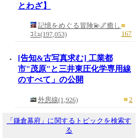
とわざ】
記憶をめぐる冒険💫🌌癒し
167
ｺﾐｭ(197,053)
[告知&古写真求む] 工業都
市"茂原"と三井東圧化学専用線
のすべて」の公開
2
外房線(1,926)
「鎌倉幕府」に関するトピックを検索す
る