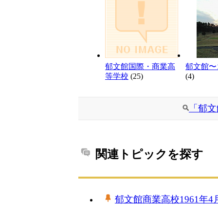
郁文館国際・商業高
郁文館〜
等学校
(25)
(4)
「郁文
関連トピックを探す
郁文館商業高校1961年4