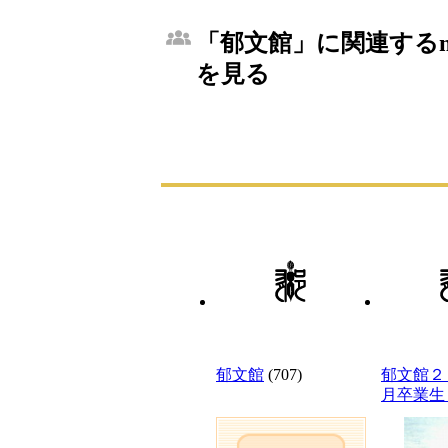
「郁文館」に関連するm
を見る
郁文館
(707)
郁文館２
月卒業生