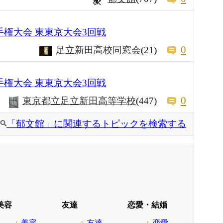
手権大会 東東京大会3回戦
0
足立新田高校同窓会
(21)
手権大会 東東京大会3回戦
0
東京都立足立新田高等学校
(447)
「郁文館」に関連するトピックを検索する
美容
友達
恋愛・結婚
美容
友達
恋愛