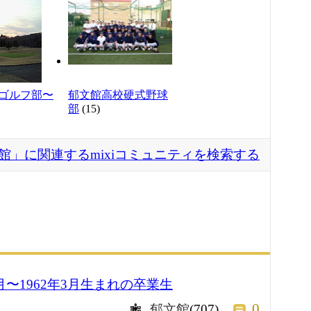
ゴルフ部〜
郁文館高校硬式野球
部
(15)
館」に関連するmixiコミュニティを検索する
月〜1962年3月生まれの卒業生
0
郁文館
(707)