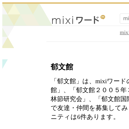
mi
郁文館
「郁文館」は、mixiワー
館」、「郁文館２００５年
林節研究会」、「郁文館国
で友達・仲間を募集してみ
ニティは6件あります。