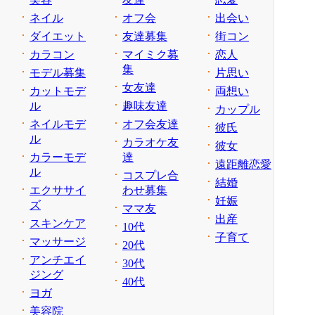
ネイル
オフ会
出会い
ダイエット
友達募集
街コン
カラコン
マイミク募
恋人
集
モデル募集
片思い
女友達
カットモデ
両想い
ル
趣味友達
カップル
ネイルモデ
オフ会友達
彼氏
ル
カラオケ友
彼女
カラーモデ
達
遠距離恋愛
ル
コスプレ合
結婚
エクササイ
わせ募集
妊娠
ズ
ママ友
出産
スキンケア
10代
子育て
マッサージ
20代
アンチエイ
30代
ジング
40代
ヨガ
美容院