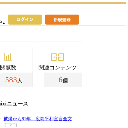
へ
閲覧数
関連コンテンツ
583
6
人
個
mixiニュース
被爆から81年、広島平和宣言全文
14