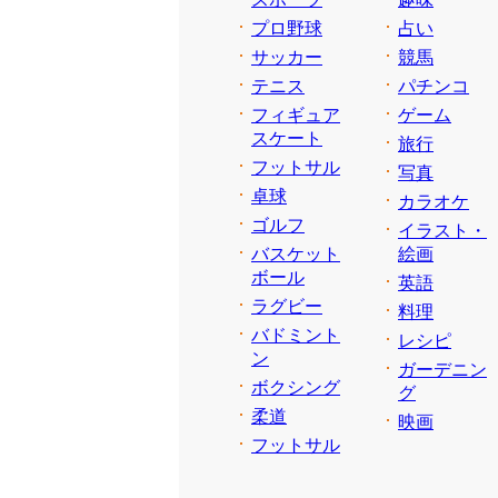
プロ野球
占い
サッカー
競馬
テニス
パチンコ
フィギュア
ゲーム
スケート
旅行
フットサル
写真
卓球
カラオケ
ゴルフ
イラスト・
バスケット
絵画
ボール
英語
ラグビー
料理
バドミント
レシピ
ン
ガーデニン
ボクシング
グ
柔道
映画
フットサル