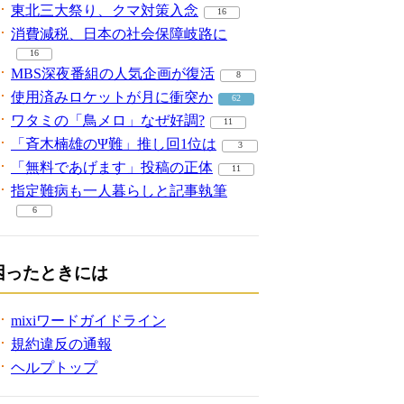
東北三大祭り、クマ対策入念
16
消費減税、日本の社会保障岐路に
16
MBS深夜番組の人気企画が復活
8
使用済みロケットが月に衝突か
62
ワタミの「鳥メロ」なぜ好調?
11
「斉木楠雄のΨ難」推し回1位は
3
「無料であげます」投稿の正体
11
指定難病も一人暮らしと記事執筆
6
困ったときには
mixiワードガイドライン
規約違反の通報
ヘルプトップ