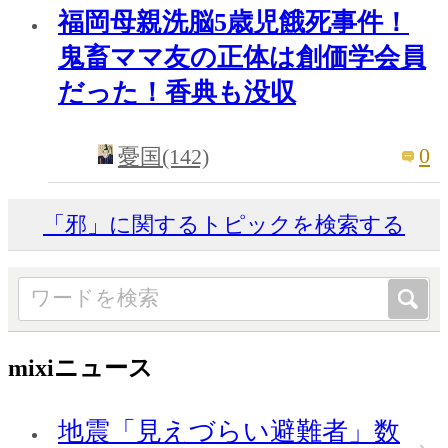
福岡母親洗脳5歳児餓死事件！
鬼畜ママ友の正体は創価学会員
だった！香典も没収
0
憂国(142)
「邪」に関するトピックを検索する
mixiニュース
地震「見えづらい避難者」数