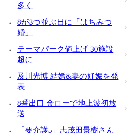
多く
8が3つ並ぶ日に「はちみつ
婚」
テーマパーク値上げ 30施設
超に
及川光博 結婚&妻の妊娠を発
表
8番出口 金ローで地上波初放
送
「要介護5」志茂田景樹さん