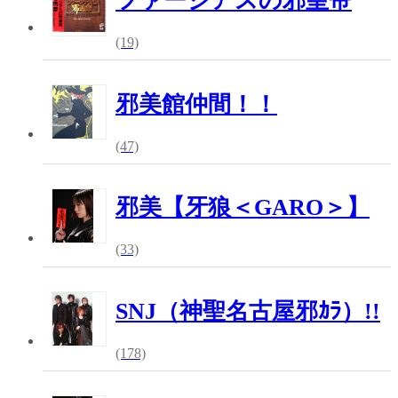
ファージアスの邪皇帝
(19)
邪美館仲間！！
(47)
邪美【牙狼＜GARO＞】
(33)
SNJ（神聖名古屋邪ｶﾗ）!!
(178)