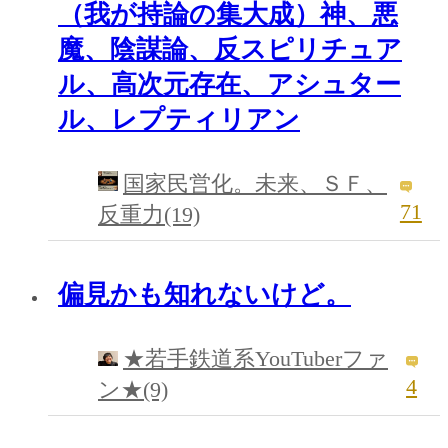
（我が持論の集大成）神、悪
魔、陰謀論、反スピリチュア
ル、高次元存在、アシュター
ル、レプティリアン
国家民営化。未来、ＳＦ、
71
反重力(19)
偏見かも知れないけど。
★若手鉄道系YouTuberファ
4
ン★(9)