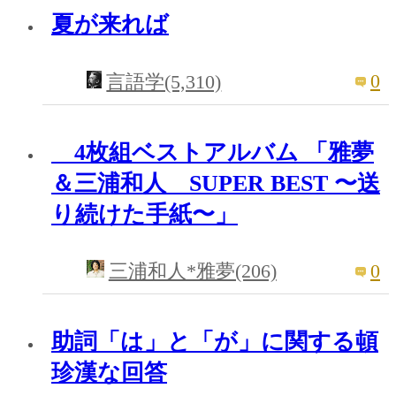
夏が来れば
0
言語学(5,310)
4枚組ベストアルバム 「雅夢
＆三浦和人 SUPER BEST 〜送
り続けた手紙〜」
0
三浦和人*雅夢(206)
助詞「は」と「が」に関する頓
珍漢な回答