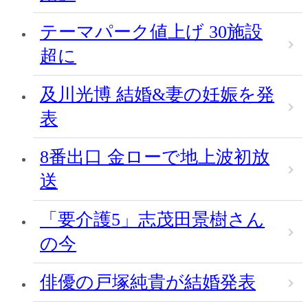
テーマパーク値上げ 30施設
超に
及川光博 結婚&妻の妊娠を発
表
8番出口 金ローで地上波初放
送
「要介護5」志茂田景樹さん
の今
俳優の戸塚純貴が結婚発表