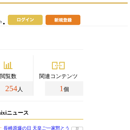
へ
閲覧数
関連コンテンツ
254
1
人
個
mixiニュース
長崎原爆の日 天皇ご一家黙とう
22