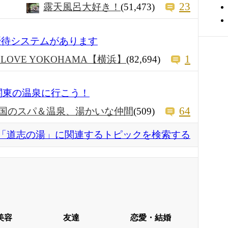
23
露天風呂大好き！
(51,473)
優待システムがあります
1
I LOVE YOKOHAMA【横浜】
(82,694)
関東の温泉に行こう！
64
国のスパ＆温泉、湯かいな仲間
(509)
「道志の湯」に関連するトピックを検索する
美容
友達
恋愛・結婚