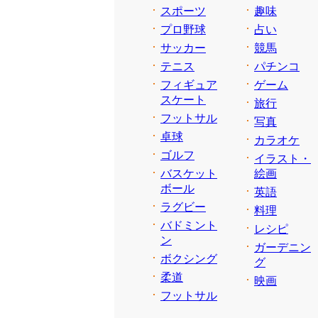
スポーツ
趣味
プロ野球
占い
サッカー
競馬
テニス
パチンコ
フィギュア
ゲーム
スケート
旅行
フットサル
写真
卓球
カラオケ
ゴルフ
イラスト・
バスケット
絵画
ボール
英語
ラグビー
料理
バドミント
レシピ
ン
ガーデニン
ボクシング
グ
柔道
映画
フットサル