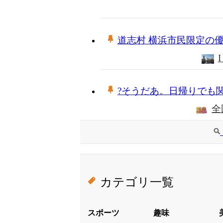
道志村 横浜市民限定の
?そうだあ。日帰りでも
全
カテゴリ一覧
スポーツ
趣味