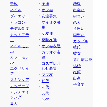
美容
友達
恋愛
ネイル
オフ会
出会い
ダイエット
友達募集
街コン
カラコン
マイミク募
恋人
集
モデル募集
片思い
女友達
カットモデ
両想い
ル
趣味友達
カップル
ネイルモデ
オフ会友達
彼氏
ル
カラオケ友
彼女
カラーモデ
達
遠距離恋愛
ル
コスプレ合
結婚
エクササイ
わせ募集
妊娠
ズ
ママ友
出産
スキンケア
10代
子育て
マッサージ
20代
アンチエイ
30代
ジング
40代
ヨガ