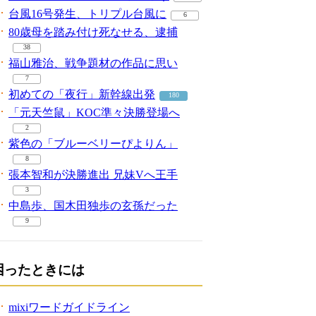
台風16号発生、トリプル台風に
6
80歳母を踏み付け死なせる、逮捕
38
福山雅治、戦争題材の作品に思い
7
初めての「夜行」新幹線出発
180
「元天竺鼠」KOC準々決勝登場へ
2
紫色の「ブルーベリーぴよりん」
8
張本智和が決勝進出 兄妹Vへ王手
3
中島歩、国木田独歩の玄孫だった
9
困ったときには
mixiワードガイドライン