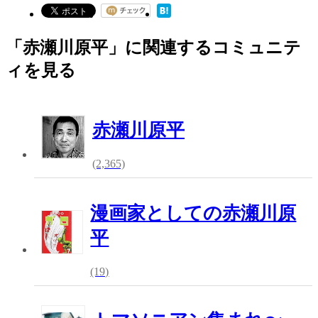
「赤瀬川原平」に関連するコミュニテ
ィを見る
赤瀬川原平
(2,365)
漫画家としての赤瀬川原
平
(19)