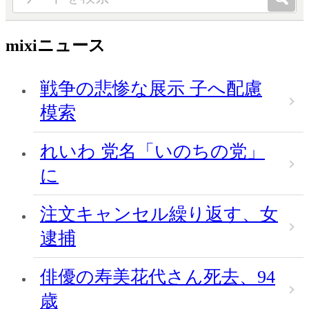
mixiニュース
戦争の悲惨な展示 子へ配慮
模索
れいわ 党名「いのちの党」
に
注文キャンセル繰り返す、女
逮捕
俳優の寿美花代さん死去、94
歳