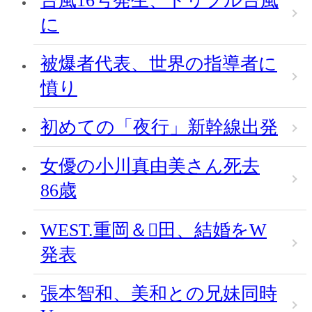
台風16号発生、トリプル台風
に
被爆者代表、世界の指導者に
憤り
初めての「夜行」新幹線出発
女優の小川真由美さん死去
86歳
WEST.重岡＆田、結婚をW
発表
張本智和、美和との兄妹同時