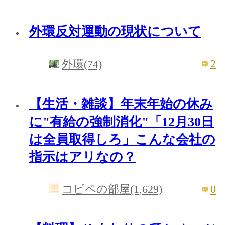
外環反対運動の現状について
2
外環(74)
【生活・雑談】年末年始の休み
に"有給の強制消化"「12月30日
は全員取得しろ」こんな会社の
指示はアリなの？
0
コピペの部屋(1,629)