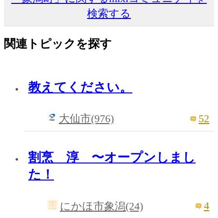
検索する
関連トピックを探す
教えてください。
52
大仙市(976)
割烹 淳 〜オープンしまし
た！
4
にかほ市象潟(24)