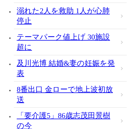
溺れた2人を救助 1人が心肺
停止
テーマパーク値上げ 30施設
超に
及川光博 結婚&妻の妊娠を発
表
8番出口 金ローで地上波初放
送
「要介護5」86歳志茂田景樹
の今