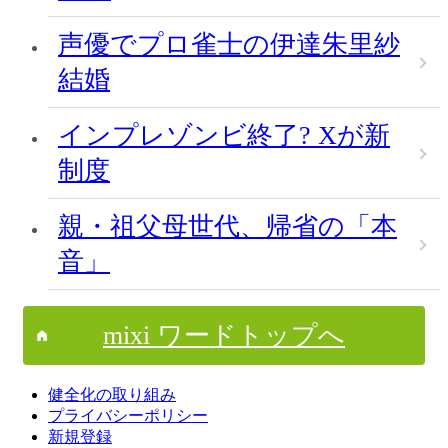
声優でプロ雀士の伊達朱里紗
結婚
インプレゾンビ終了? Xが新
制度
親・祖父母世代、帰省の「本
音」
mixi ワードトップへ
健全化の取り組み
プライバシーポリシー
新規登録