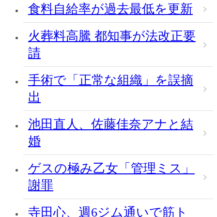
食料自給率が過去最低を更新
火葬料高騰 都知事が法改正要
請
手術で「正常な組織」を誤摘
出
池田直人、佐藤佳奈アナと結
婚
ゲスの極み乙女「管理ミス」
謝罪
寺田心、週6ジム通いで筋ト