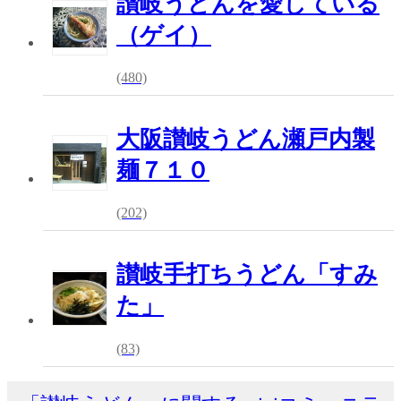
讃岐うどんを愛している
（ゲイ）
(480)
大阪讃岐うどん瀬戸内製
麺７１０
(202)
讃岐手打ちうどん「すみ
た」
(83)