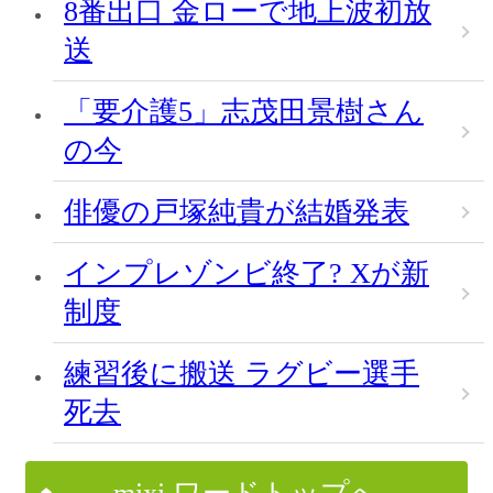
8番出口 金ローで地上波初放
送
「要介護5」志茂田景樹さん
の今
俳優の戸塚純貴が結婚発表
インプレゾンビ終了? Xが新
制度
練習後に搬送 ラグビー選手
死去