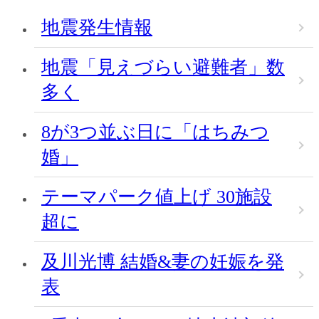
地震発生情報
地震「見えづらい避難者」数
多く
8が3つ並ぶ日に「はちみつ
婚」
テーマパーク値上げ 30施設
超に
及川光博 結婚&妻の妊娠を発
表