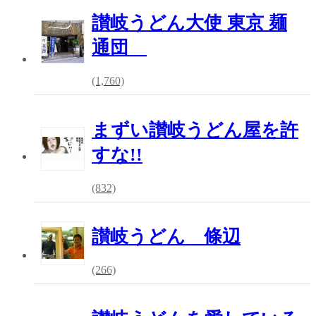
讃岐うどん大使 東京 麺
通団
(1,760)
まずい讃岐うどん屋を許
すな!!
(832)
讃岐うどん 條辺
(266)