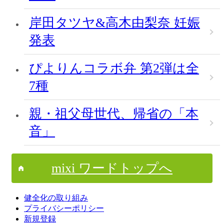
岸田タツヤ&高木由梨奈 妊娠
発表
ぴよりんコラボ弁 第2弾は全
7種
親・祖父母世代、帰省の「本
音」
mixi ワードトップへ
健全化の取り組み
プライバシーポリシー
新規登録