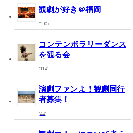
観劇が好き＠福岡
(590)
コンテンポラリーダンス
を観る会
(114)
演劇ファンよ！観劇同行
者募集！
(44)