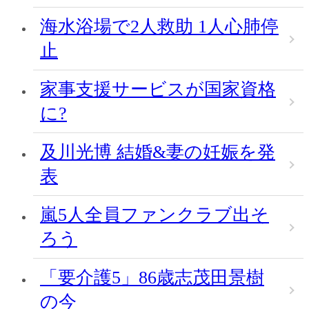
海水浴場で2人救助 1人心肺停
止
家事支援サービスが国家資格
に?
及川光博 結婚&妻の妊娠を発
表
嵐5人全員ファンクラブ出そ
ろう
「要介護5」86歳志茂田景樹
の今