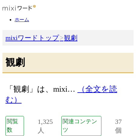
ホーム
mixiワードトップ
観劇
観劇
「観劇」は、mixi…
（全文を読
む）
1,325
37
閲覧
関連コンテン
数
人
ツ
個