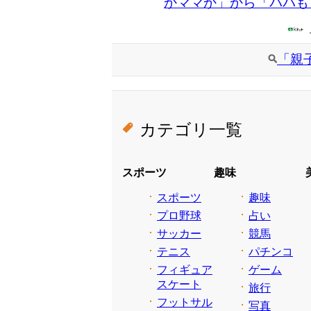
かママか」から「パパも
「親
カテゴリ一覧
スポーツ
趣味
スポーツ
趣味
プロ野球
占い
サッカー
競馬
テニス
パチンコ
フィギュア
ゲーム
スケート
旅行
フットサル
写真