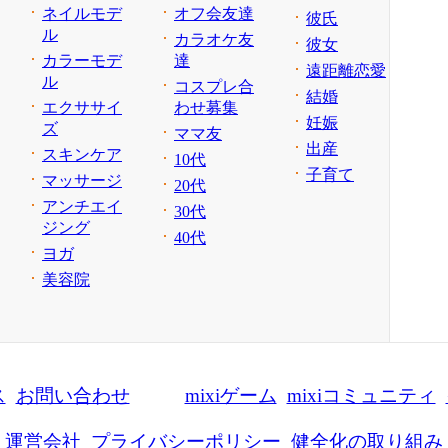
ネイルモデ
オフ会友達
彼氏
ル
カラオケ友
彼女
カラーモデ
達
遠距離恋愛
ル
コスプレ合
結婚
エクササイ
わせ募集
妊娠
ズ
ママ友
出産
スキンケア
10代
子育て
マッサージ
20代
アンチエイ
30代
ジング
40代
ヨガ
美容院
ス
お問い合わせ
mixiゲーム
mixiコミュニティ
運営会社
プライバシーポリシー
健全化の取り組み