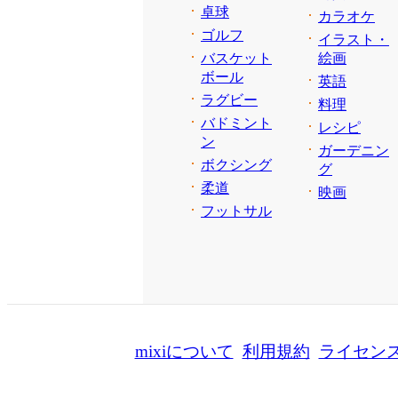
卓球
カラオケ
ゴルフ
イラスト・
バスケット
絵画
ボール
英語
ラグビー
料理
バドミント
レシピ
ン
ガーデニン
ボクシング
グ
柔道
映画
フットサル
mixiについて
利用規約
ライセン