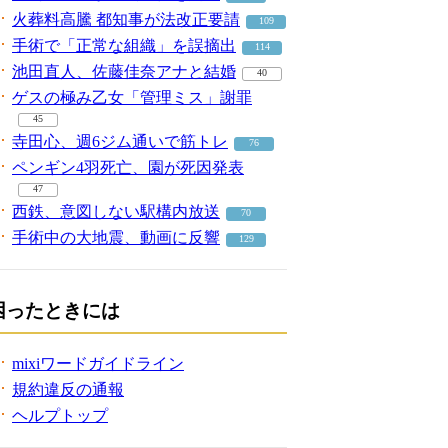
火葬料高騰 都知事が法改正要請
109
手術で「正常な組織」を誤摘出
114
池田直人、佐藤佳奈アナと結婚
40
ゲスの極み乙女「管理ミス」謝罪
45
寺田心、週6ジム通いで筋トレ
76
ペンギン4羽死亡、園が死因発表
47
西鉄、意図しない駅構内放送
70
手術中の大地震、動画に反響
129
困ったときには
mixiワードガイドライン
規約違反の通報
ヘルプトップ