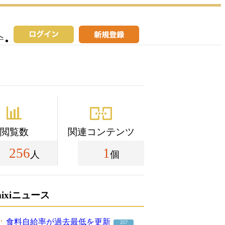
へ
閲覧数
関連コンテンツ
256
1
人
個
mixiニュース
食料自給率が過去最低を更新
257