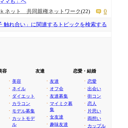
ママも」へ
0
ｋネット 共同親権ネットワーク
(22)
子 触れ合い」に関連するトピックを検索する
美容
友達
恋愛・結婚
美容
友達
恋愛
ネイル
オフ会
出会い
ダイエット
友達募集
街コン
カラコン
マイミク募
恋人
集
モデル募集
片思い
女友達
カットモデ
両想い
ル
趣味友達
カップル