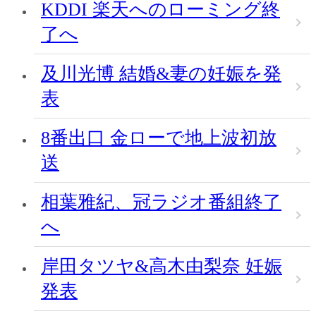
KDDI 楽天へのローミング終
了へ
及川光博 結婚&妻の妊娠を発
表
8番出口 金ローで地上波初放
送
相葉雅紀、冠ラジオ番組終了
へ
岸田タツヤ&高木由梨奈 妊娠
発表