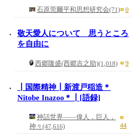
0
石原莞爾平和思想研究会(71)
敬天愛人について 思うところ
を自由に
9
西郷隆盛(西郷吉之助)(1,018)
┃国際精神┃新渡戸稲造＊
Nitobe Inazoo＊┃[語録]
神話世界――偉人，巨人，
44
神々(47,616)