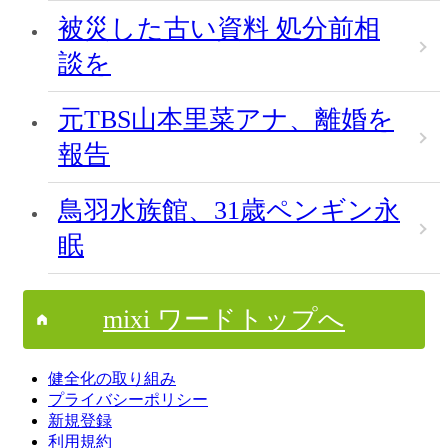
被災した古い資料 処分前相
談を
元TBS山本里菜アナ、離婚を
報告
鳥羽水族館、31歳ペンギン永
眠
mixi ワードトップへ
健全化の取り組み
プライバシーポリシー
新規登録
利用規約