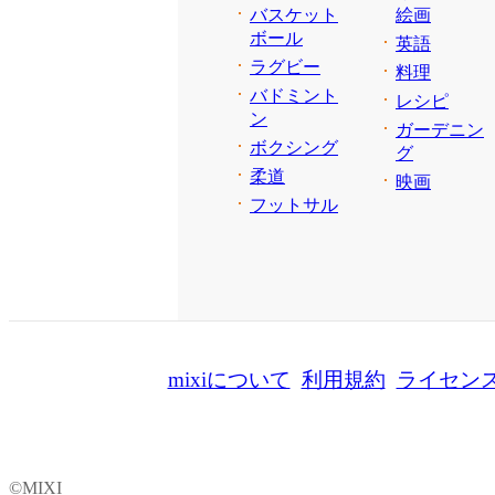
バスケット
絵画
ボール
英語
ラグビー
料理
バドミント
レシピ
ン
ガーデニン
ボクシング
グ
柔道
映画
フットサル
mixiについて
利用規約
ライセン
©MIXI