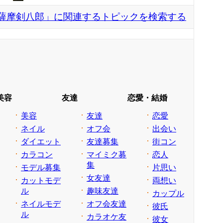
薩摩剣八郎」に関連するトピックを検索する
美容
友達
恋愛・結婚
美容
友達
恋愛
ネイル
オフ会
出会い
ダイエット
友達募集
街コン
カラコン
マイミク募
恋人
集
モデル募集
片思い
女友達
カットモデ
両想い
ル
趣味友達
カップル
ネイルモデ
オフ会友達
彼氏
ル
カラオケ友
彼女