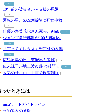
58
10年前の被災者から支援の恩返し
9
運転の男、SAS診断後に死亡事故
32
俳優の寿美花代さん死去、94歳
73
ジャンプ発行部数が100万部割れ
75
「買ってくレタス」想定外の反響
55
広島原爆の日、芸能界も追悼
7
広末涼子が地上波復帰 今後語る
64
人気のサル山、工事で観覧制限
6
困ったときには
mixiワードガイドライン
規約違反の通報