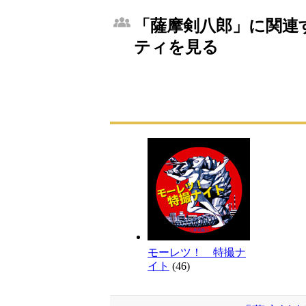
「薩摩剣八郎」に関連す
ティを見る
モーレツ！ 特撮ナ
イト
(46)