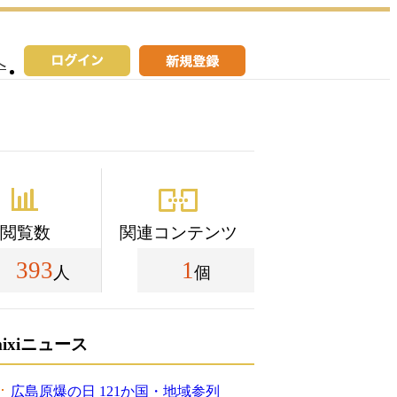
へ
閲覧数
関連コンテンツ
393
1
人
個
mixiニュース
広島原爆の日 121か国・地域参列