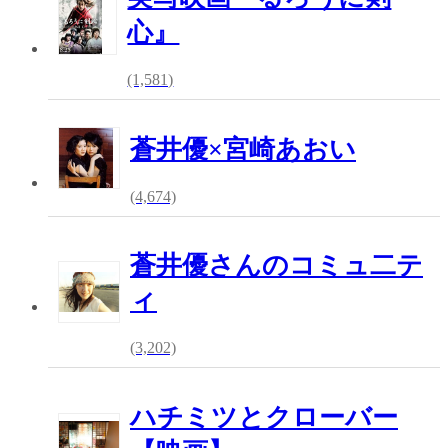
心』
(1,581)
蒼井優×宮崎あおい
(4,674)
蒼井優さんのコミュ二テ
ィ
(3,202)
ハチミツとクローバー