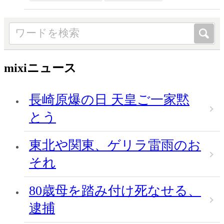
mixiニュース
長崎原爆の日 天皇ご一家黙
とう
東北や関東、ゲリラ雷雨のお
それ
80歳母を踏み付け死なせる、
逮捕