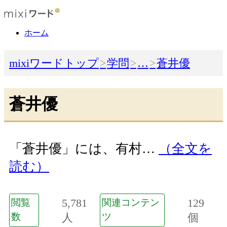
ホーム
mixiワードトップ
学問
…
蒼井優
蒼井優
「蒼井優」には、有村…
（全文を
読む）
5,781
129
閲覧
関連コンテン
数
人
ツ
個