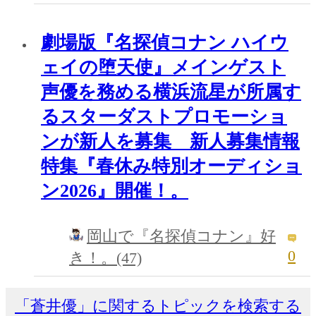
劇場版『名探偵コナン ハイウ
ェイの堕天使』メインゲスト
声優を務める横浜流星が所属す
るスターダストプロモーショ
ンが新人を募集 新人募集情報
特集『春休み特別オーディショ
ン2026』開催！。
岡山で『名探偵コナン』好
0
き！。(47)
「蒼井優」に関するトピックを検索する