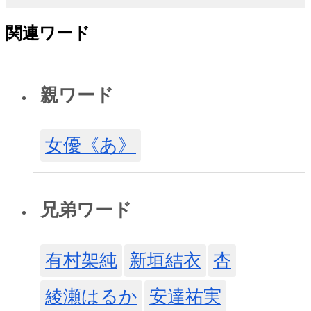
関連ワード
親ワード
女優《あ》
兄弟ワード
有村架純
新垣結衣
杏
綾瀬はるか
安達祐実