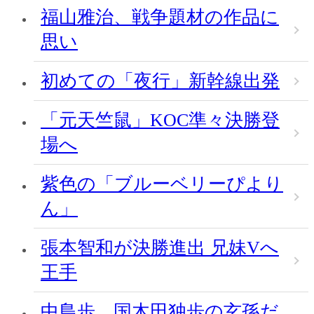
福山雅治、戦争題材の作品に
思い
初めての「夜行」新幹線出発
「元天竺鼠」KOC準々決勝登
場へ
紫色の「ブルーベリーぴより
ん」
張本智和が決勝進出 兄妹Vへ
王手
中島歩、国木田独歩の玄孫だ