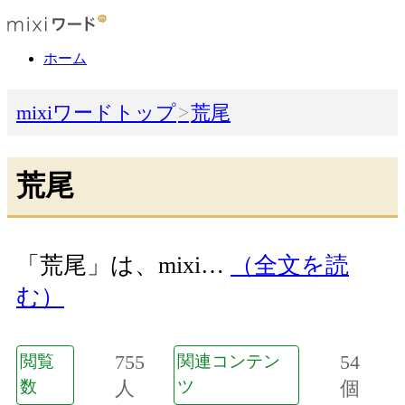
ホーム
mixiワードトップ
荒尾
荒尾
「荒尾」は、mixi…
（全文を読
む）
755
54
閲覧
関連コンテン
数
人
ツ
個