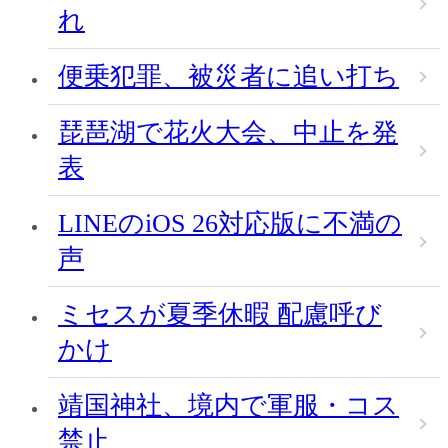
れ
便乗犯罪、被災者に追い打ち
琵琶湖で花火大会、中止を発
表
LINEのiOS 26対応版に不満の
声
ミセスが夏季休暇 配慮呼び
かけ
靖国神社、境内で軍服・コス
禁止