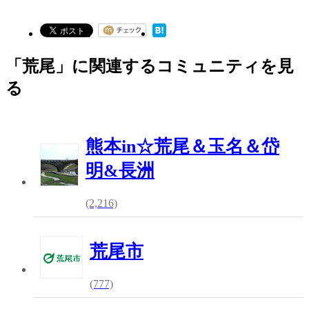
「荒尾」に関連するコミュニティを見
る
熊本in☆荒尾＆玉名＆岱
明&長洲
(2,216)
荒尾市
(777)