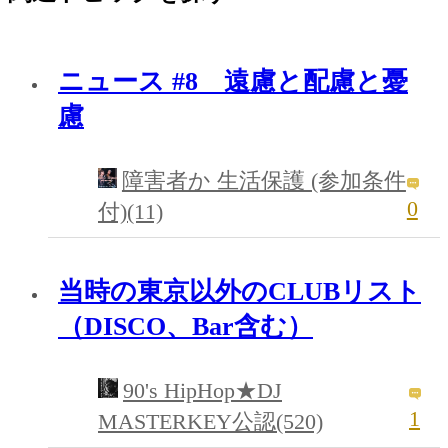
ニュース #8 遠慮と配慮と憂
慮
障害者か 生活保護 (参加条件
0
付)(11)
当時の東京以外のCLUBリスト
（DISCO、Bar含む）
90's HipHop★DJ
1
MASTERKEY公認(520)