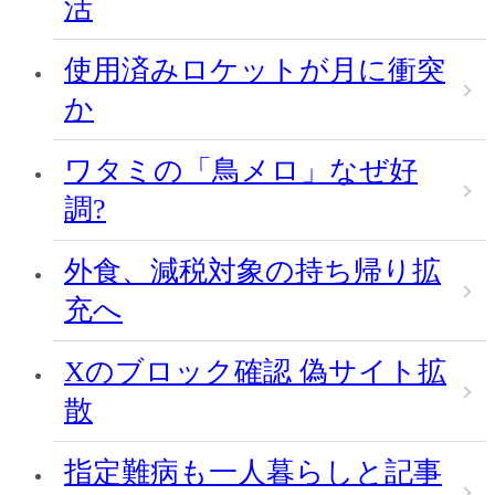
活
使用済みロケットが月に衝突
か
ワタミの「鳥メロ」なぜ好
調?
外食、減税対象の持ち帰り拡
充へ
Xのブロック確認 偽サイト拡
散
指定難病も一人暮らしと記事