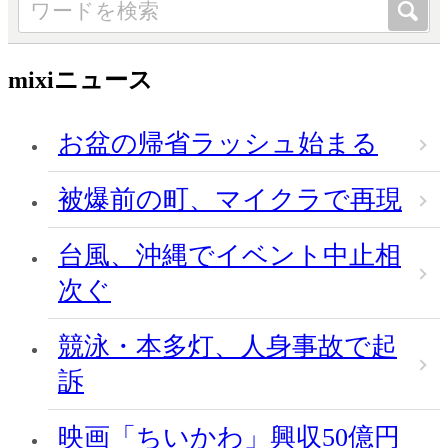
mixiニュース
お盆の帰省ラッシュ始まる
被爆前の町、マイクラで再現
台風、沖縄でイベント中止相
次ぐ
競泳・本多灯、人身事故で起
訴
映画「ちいかわ」興収50億円