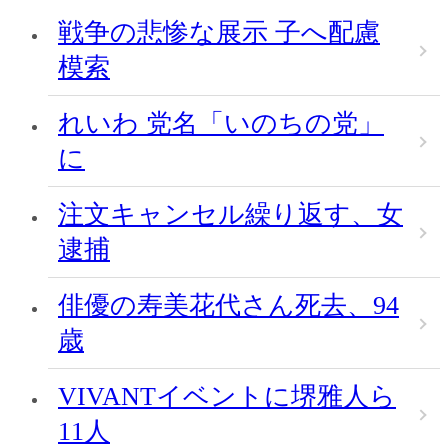
戦争の悲惨な展示 子へ配慮
模索
れいわ 党名「いのちの党」
に
注文キャンセル繰り返す、女
逮捕
俳優の寿美花代さん死去、94
歳
VIVANTイベントに堺雅人ら
11人