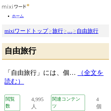
ホーム
mixiワードトップ
旅行
…
自由旅行
自由旅行
「自由旅行」には、個…
（全文を
読む）
4,995
4
閲覧
関連コンテン
数
人
ツ
個