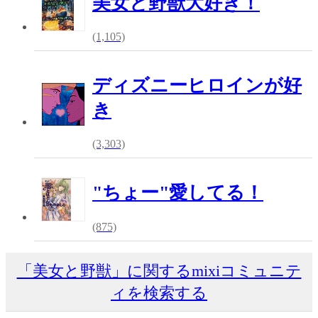
美女と野獣大好き！
(1,105)
ディズニーヒロインが好
き
(3,303)
"ちょー"愛してる！
(875)
「美女と野獣」に関するmixiコミュニテ
ィを検索する