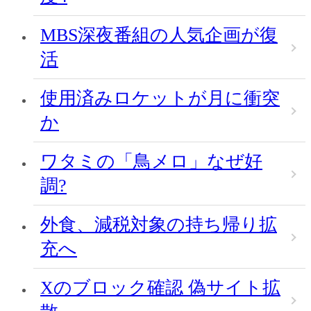
MBS深夜番組の人気企画が復
活
使用済みロケットが月に衝突
か
ワタミの「鳥メロ」なぜ好
調?
外食、減税対象の持ち帰り拡
充へ
Xのブロック確認 偽サイト拡