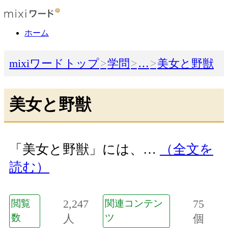
ホーム
mixiワードトップ
学問
…
美女と野獣
美女と野獣
「美女と野獣」には、…
（全文を
読む）
2,247
75
閲覧
関連コンテン
数
人
ツ
個