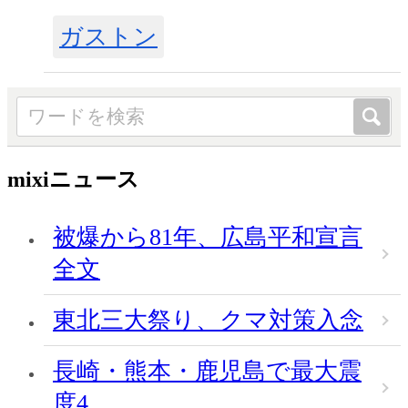
ガストン
mixiニュース
被爆から81年、広島平和宣言
全文
東北三大祭り、クマ対策入念
長崎・熊本・鹿児島で最大震
度4