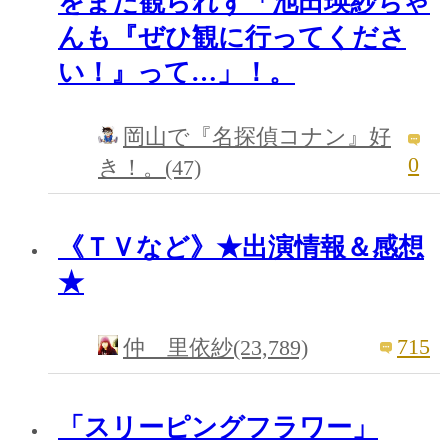
をまだ観られず「池田瑛紗ちゃ
んも『ぜひ観に行ってくださ
い！』って…」！。
岡山で『名探偵コナン』好
0
き！。(47)
《ＴＶなど》★出演情報＆感想
★
715
仲 里依紗(23,789)
「スリーピングフラワー」