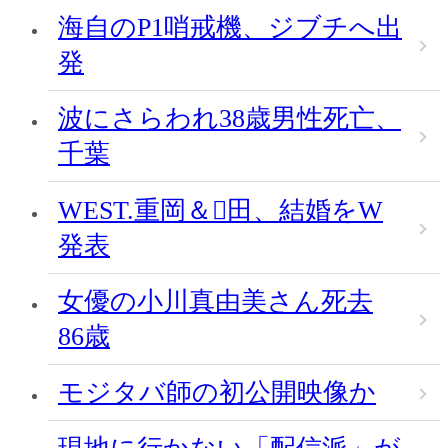
海自のP1哨戒機、ジブチへ出
発
波にさらわれ38歳男性死亡、
千葉
WEST.重岡＆田、結婚をW
発表
女優の小川真由美さん死去
86歳
モジタバ師の初公開映像か