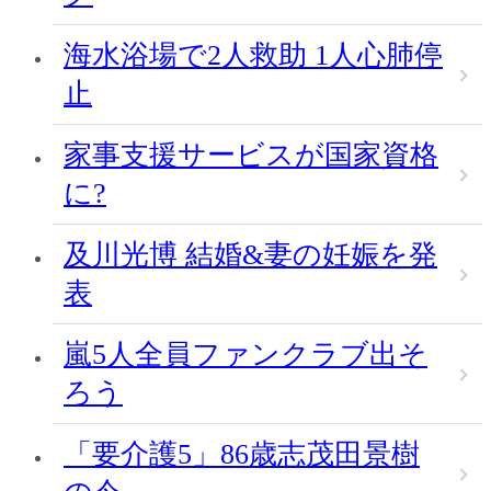
海水浴場で2人救助 1人心肺停
止
家事支援サービスが国家資格
に?
及川光博 結婚&妻の妊娠を発
表
嵐5人全員ファンクラブ出そ
ろう
「要介護5」86歳志茂田景樹