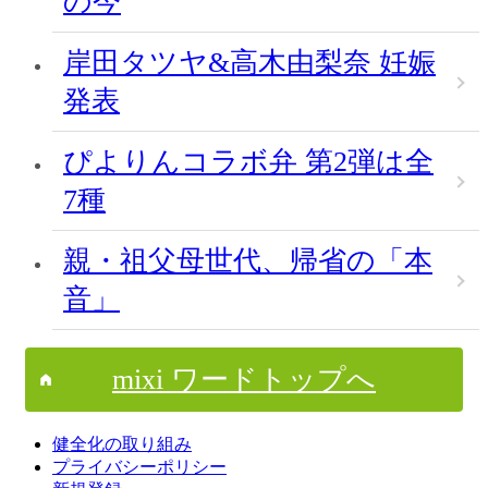
の今
岸田タツヤ&高木由梨奈 妊娠
発表
ぴよりんコラボ弁 第2弾は全
7種
親・祖父母世代、帰省の「本
音」
mixi ワードトップへ
健全化の取り組み
プライバシーポリシー