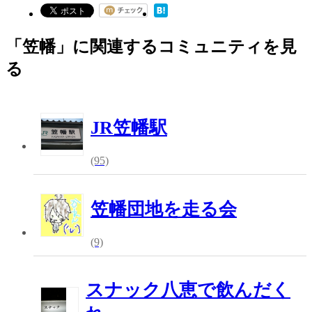
「笠幡」に関連するコミュニティを見
る
JR笠幡駅
(95)
笠幡団地を走る会
(9)
スナック八恵で飲んだく