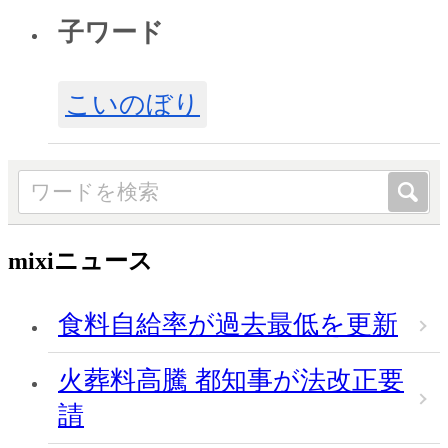
子ワード
こいのぼり
mixiニュース
食料自給率が過去最低を更新
火葬料高騰 都知事が法改正要
請