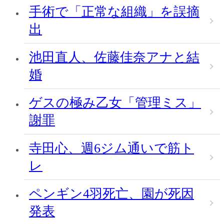
手術で「正常な組織」を誤摘
出
池田直人、佐藤佳奈アナと結
婚
ゲスの極み乙女「管理ミス」
謝罪
寺田心、週6ジム通いで筋ト
レ
ペンギン4羽死亡、園が死因
発表