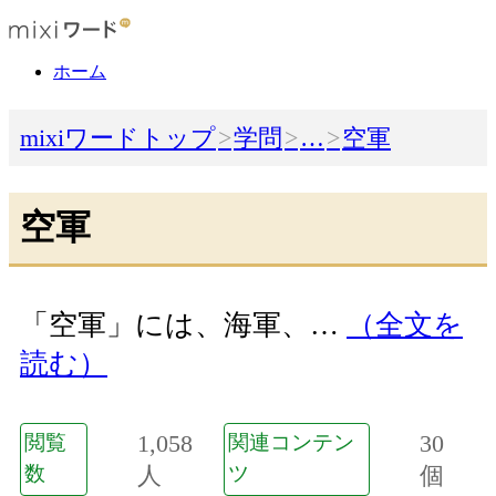
ホーム
mixiワードトップ
学問
…
空軍
空軍
「空軍」には、海軍、…
（全文を
読む）
1,058
30
閲覧
関連コンテン
数
人
ツ
個