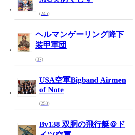
(245)
ヘルマンゲーリング降下
装甲軍団
(37)
USA空軍Bigband Airmen
of Note
(253)
Bv138 双胴の飛行艇＠ド
イツ空軍