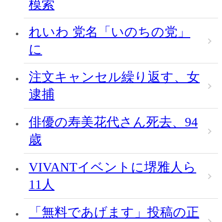
模索
れいわ 党名「いのちの党」
に
注文キャンセル繰り返す、女
逮捕
俳優の寿美花代さん死去、94
歳
VIVANTイベントに堺雅人ら
11人
「無料であげます」投稿の正