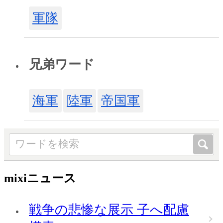
軍隊
兄弟ワード
海軍
陸軍
帝国軍
mixiニュース
戦争の悲惨な展示 子へ配慮