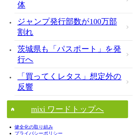
体
ジャンプ発行部数が100万部
割れ
茨城県も「パスポート」を発
行へ
「買ってくレタス」想定外の
反響
mixi ワードトップへ
健全化の取り組み
プライバシーポリシー