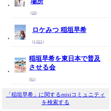
場所
(20)
ロケみつ 稲垣早希
(1,021)
稲垣早希を東日本で普及
させる会
(91)
「稲垣早希」に関するmixiコミュニティ
を検索する