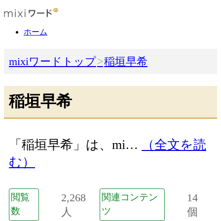
ホーム
mixiワードトップ
稲垣早希
稲垣早希
「稲垣早希」は、mi…
（全文を読
む）
2,268
14
閲覧
関連コンテン
数
人
ツ
個