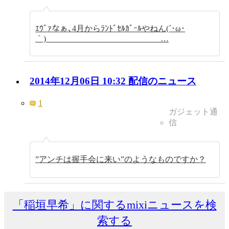
ｴｳﾞｧなぁ､4月からﾗﾝﾄﾞｾﾙｶﾞｰﾙやねん(´･ω･
｀) …
2014年12月06日 10:32 配信のニュース
1
ガジェット通
信
”アンチは握手会に来い”のようなものですか？
「稲垣早希」に関するmixiニュースを検
索する