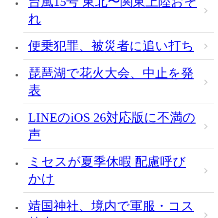
台風15号 東北〜関東上陸おそ
れ
便乗犯罪、被災者に追い打ち
琵琶湖で花火大会、中止を発
表
LINEのiOS 26対応版に不満の
声
ミセスが夏季休暇 配慮呼び
かけ
靖国神社、境内で軍服・コス