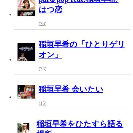
はつ恋
(36)
稲垣早希の「ひとりゲリ
オン」
(33)
稲垣早希 会いたい
(15)
稲垣早希をひたすら語る