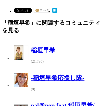
「稲垣早希」に関連するコミュニティ
を見る
稲垣早希
(21,795)
‐稲垣早希応援し隊‐
(8)
pal＠pop feat.稲垣早希/