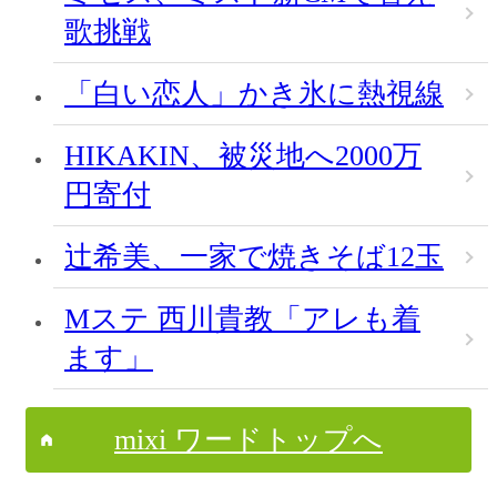
歌挑戦
「白い恋人」かき氷に熱視線
HIKAKIN、被災地へ2000万
円寄付
辻希美、一家で焼きそば12玉
Mステ 西川貴教「アレも着
ます」
mixi ワードトップへ