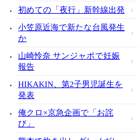
初めての「夜行」新幹線出発
小笠原近海で新たな台風発生
か
山崎怜奈 サンジャポで妊娠
報告
HIKAKIN、第2子男児誕生を
発表
俺クロ×京急企画で「お詫
び」