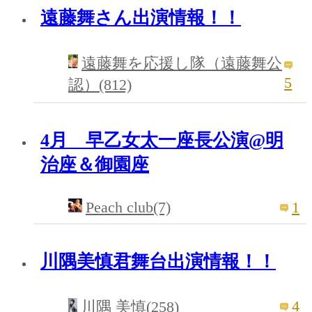
遠藤舞さん出演情報！！
遠藤舞を応援し隊（遠藤舞公
5
認）(812)
4月 早乙女太一座長公演@明
治座＆御園座
Peach club(7)
1
川隅美慎君舞台出演情報！！
4
川隅 美慎(258)