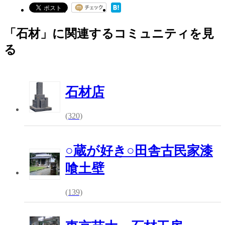
「石材」に関連するコミュニティを見
る
石材店
(320)
○蔵が好き○田舎古民家漆
喰土壁
(139)