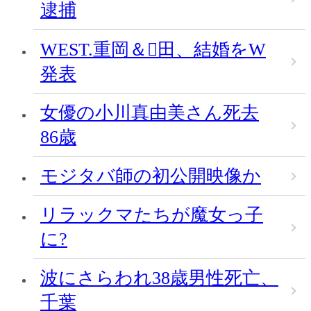
逮捕
WEST.重岡＆田、結婚をW
発表
女優の小川真由美さん死去
86歳
モジタバ師の初公開映像か
リラックマたちが魔女っ子
に?
波にさらわれ38歳男性死亡、
千葉