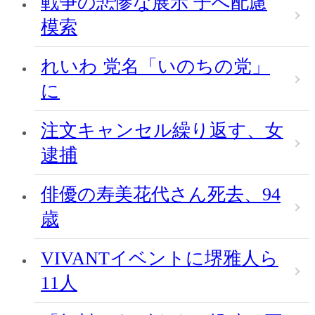
戦争の悲惨な展示 子へ配慮
模索
れいわ 党名「いのちの党」
に
注文キャンセル繰り返す、女
逮捕
俳優の寿美花代さん死去、94
歳
VIVANTイベントに堺雅人ら
11人