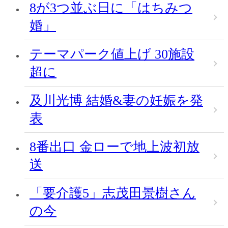
8が3つ並ぶ日に「はちみつ
婚」
テーマパーク値上げ 30施設
超に
及川光博 結婚&妻の妊娠を発
表
8番出口 金ローで地上波初放
送
「要介護5」志茂田景樹さん
の今