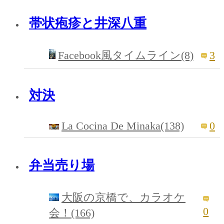
帯状疱疹と井深八重
3
Facebook風タイムライン(8)
対決
La Cocina De Minaka(138)
0
弁当売り場
大阪の京橋で、カラオケ
0
会！(166)