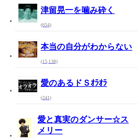
津留晃一を噛み砕く
(654)
本当の自分がわからない
(15,138)
愛のあるドＳｵﾗｵﾗ
(241)
愛と真実のダンサー☆ス
メリー