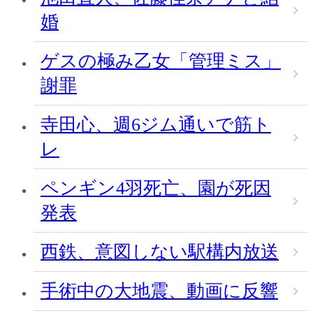
婚
ゲスの極み乙女「管理ミス」
謝罪
寺田心、週6ジム通いで筋ト
レ
ペンギン4羽死亡、園が死因
発表
西鉄、意図しない駅構内放送
手術中の大地震、動画に反響