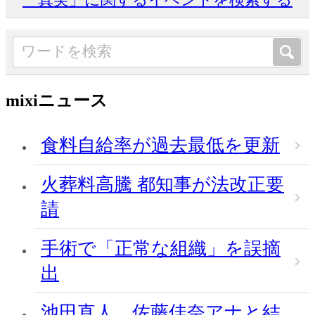
mixiニュース
食料自給率が過去最低を更新
火葬料高騰 都知事が法改正要
請
手術で「正常な組織」を誤摘
出
池田直人、佐藤佳奈アナと結