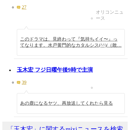
27
オリコンニュ
ース
このドラマは、見終わって『気持ちイイ〜』っ
てなります。水戸黄門的なカタルシス(^^)/（敢…
玉木宏 フジ日曜午後9時で主演
39
あの鹿になるヤツ、再放送してくれたら見る
「玉木宏」に関するmixiニュースを検索