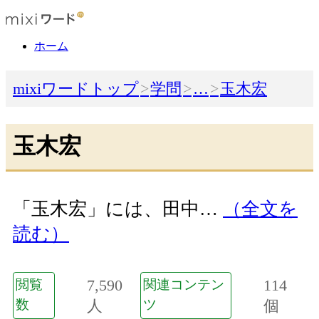
ホーム
mixiワードトップ
学問
…
玉木宏
玉木宏
「玉木宏」には、田中…
（全文を
読む）
7,590
114
閲覧
関連コンテン
数
人
ツ
個