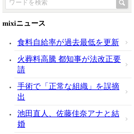
mixiニュース
食料自給率が過去最低を更新
火葬料高騰 都知事が法改正要
請
手術で「正常な組織」を誤摘
出
池田直人、佐藤佳奈アナと結
婚