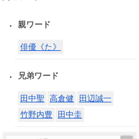
親ワード
俳優《た》
兄弟ワード
田中聖
高倉健
田辺誠一
竹野内豊
田中圭