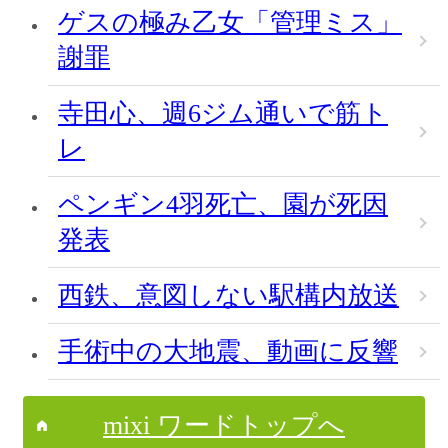
ゲスの極み乙女「管理ミス」
謝罪
寺田心、週6ジム通いで筋ト
レ
ペンギン4羽死亡、園が死因
発表
西鉄、意図しない駅構内放送
手術中の大地震、動画に反響
mixi ワードトップへ