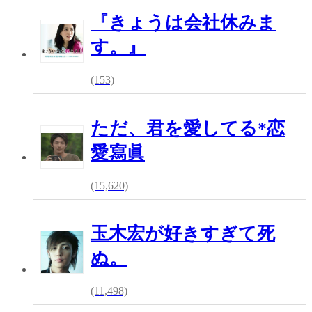
『きょうは会社休みま
す。』
(153)
ただ、君を愛してる*恋
愛寫眞
(15,620)
玉木宏が好きすぎて死
ぬ。
(11,498)