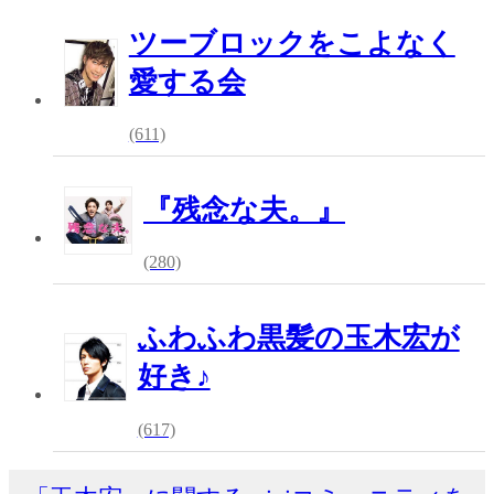
ツーブロックをこよなく
愛する会
(611)
『残念な夫。』
(280)
ふわふわ黒髪の玉木宏が
好き♪
(617)