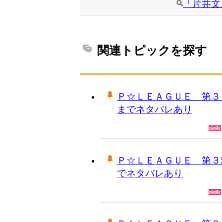
「片井文
関連トピックを探す
Ｐ☆ＬＥＡＧＵＥ 第３
までネタバレあり
Ｐ☆ＬＥＡＧＵＥ 第３
でネタバレあり