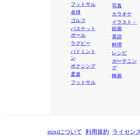
フットサル
写真
卓球
カラオケ
ゴルフ
イラスト・
バスケット
絵画
ボール
英語
ラグビー
料理
バドミント
レシピ
ン
ガーデニン
ボクシング
グ
柔道
映画
フットサル
mixiについて
利用規約
ライセン