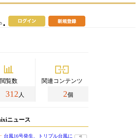
へ
閲覧数
関連コンテンツ
312
2
人
個
mixiニュース
台風16号発生、トリプル台風に
41