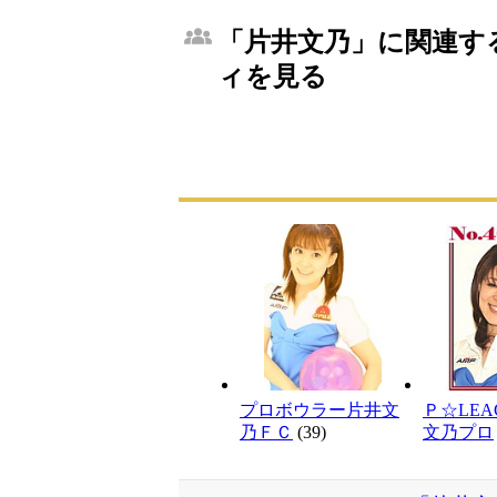
「片井文乃」に関連する
ィを見る
プロボウラー片井文
Ｐ☆LEA
乃ＦＣ
(39)
文乃プロ