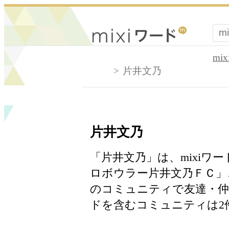
mi
片井文乃
片井文乃
「片井文乃」は、mixiワ
ロボウラー片井文乃ＦＣ」、
のコミュニティで友達・
ドを含むコミュニティは2