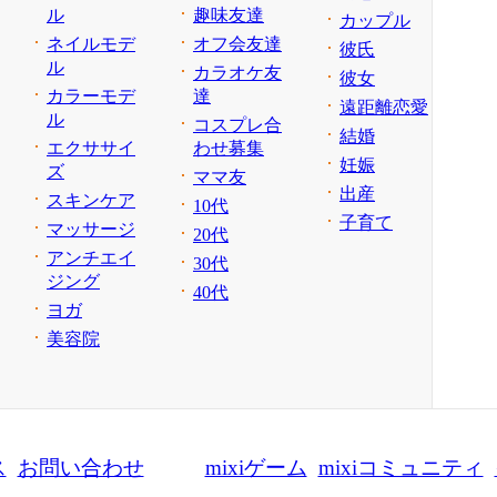
ル
趣味友達
カップル
ネイルモデ
オフ会友達
彼氏
ル
カラオケ友
彼女
カラーモデ
達
遠距離恋愛
ル
コスプレ合
結婚
エクササイ
わせ募集
妊娠
ズ
ママ友
出産
スキンケア
10代
子育て
マッサージ
20代
アンチエイ
30代
ジング
40代
ヨガ
美容院
ス
お問い合わせ
mixiゲーム
mixiコミュニティ