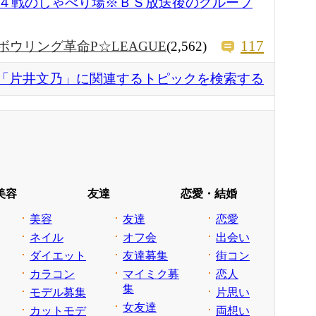
４戦のしゃべり場※ＢＳ放送後のグループ
117
ボウリング革命P☆LEAGUE
(2,562)
「片井文乃」に関連するトピックを検索する
美容
友達
恋愛・結婚
美容
友達
恋愛
ネイル
オフ会
出会い
ダイエット
友達募集
街コン
カラコン
マイミク募
恋人
集
モデル募集
片思い
女友達
カットモデ
両想い