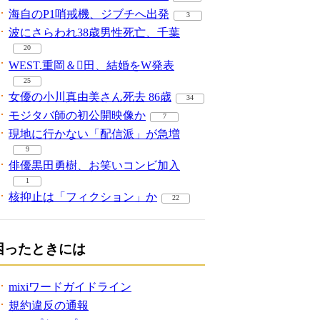
海自のP1哨戒機、ジブチへ出発
3
波にさらわれ38歳男性死亡、千葉
20
WEST.重岡＆田、結婚をW発表
25
女優の小川真由美さん死去 86歳
34
モジタバ師の初公開映像か
7
現地に行かない「配信派」が急増
9
俳優黒田勇樹、お笑いコンビ加入
1
核抑止は「フィクション」か
22
困ったときには
mixiワードガイドライン
規約違反の通報