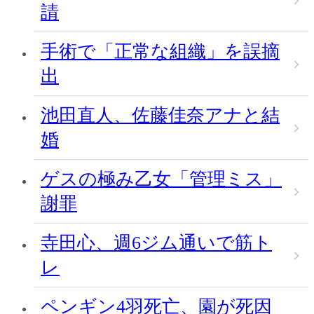
請
手術で「正常な組織」を誤摘
出
池田直人、佐藤佳奈アナと結
婚
ゲスの極み乙女「管理ミス」
謝罪
寺田心、週6ジム通いで筋ト
レ
ペンギン4羽死亡、園が死因