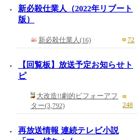
新必殺仕業人（2022年リブート
版）
72
新必殺仕業人(16)
【回覧板】放送予定お知らせト
ピ
大改造!!劇的ビフォーアフ
248
ター(3,792)
再放送情報 連続テレビ小説