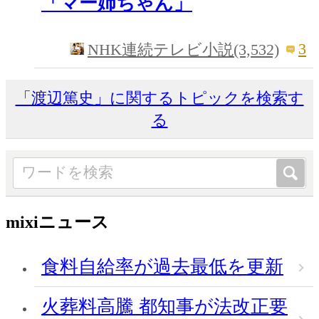
「マー姉ちゃん」
3
NHK連続テレビ小説(3,532)
「渡辺篤史」に関するトピックを検索す
る
mixiニュース
食料自給率が過去最低を更新
火葬料高騰 都知事が法改正要