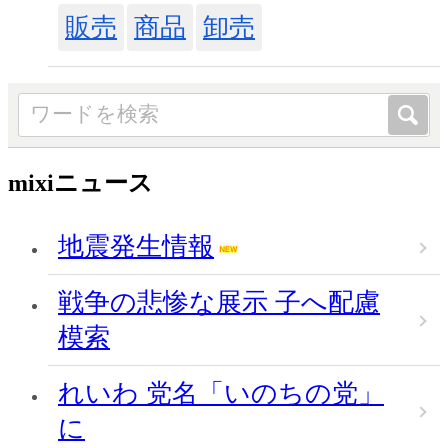
販売
商品
卸売
mixiニュース
地震発生情報
戦争の悲惨な展示 子へ配慮
模索
れいわ 党名「いのちの党」
に