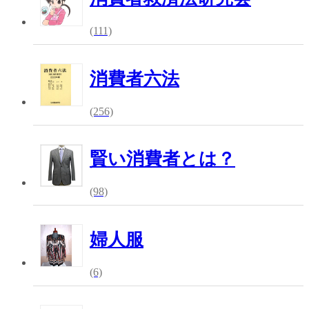
(111)
消費者六法
(256)
賢い消費者とは？
(98)
婦人服
(6)