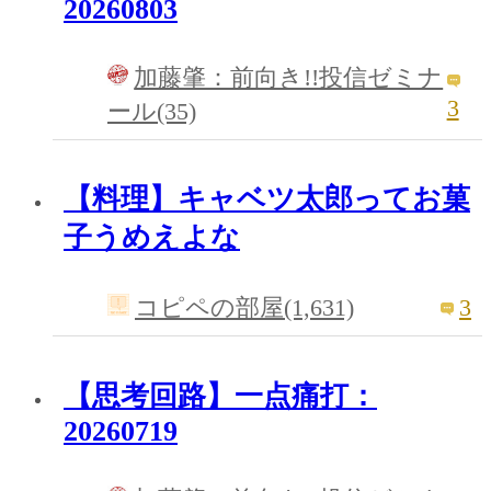
20260803
加藤肇：前向き!!投信ゼミナ
3
ール(35)
【料理】キャベツ太郎ってお菓
子うめえよな
3
コピペの部屋(1,631)
【思考回路】一点痛打：
20260719