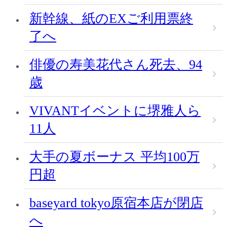
新幹線、紙のEXご利用票終
了へ
俳優の寿美花代さん死去、94
歳
VIVANTイベントに堺雅人ら
11人
大手の夏ボーナス 平均100万
円超
baseyard tokyo原宿本店が閉店
へ