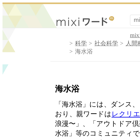
mi
科学
社会科学
人間
海水浴
海水浴
「海水浴」には、ダンス、
おり、親ワードは
レクリ
浪漫〜」、「アウトドア倶
水浴」等のコミュニティで