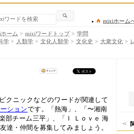
mixiホーム
xiホーム
mixiワードトップ
学問
科学
人類学
文化人類学
文化史
大衆文化
ピクニックなどのワードが関連して
エーション
です。「熱海」、「〜湘南
楽部チーム三平」、「Ｉ Ｌｏｖｅ 海
友達・仲間を募集してみましょう。