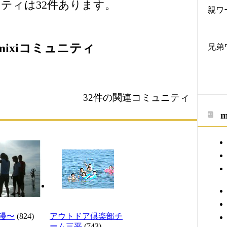
ティは32件あります。
親ワ
ixiコミュニティ
兄弟
32件の関連コミュニティ
漫〜
(824)
アウトドア倶楽部チ
ーム三平
(743)