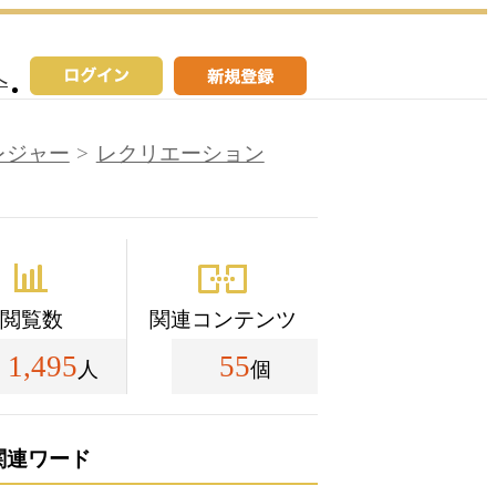
へ
レジャー
レクリエーション
閲覧数
関連コンテンツ
1,495
55
人
個
関連ワード