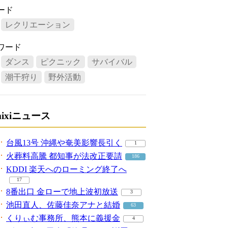
ード
レクリエーション
ワード
ダンス
ピクニック
サバイバル
潮干狩り
野外活動
mixiニュース
台風13号 沖縄や奄美影響長引く
1
火葬料高騰 都知事が法改正要請
186
KDDI 楽天へのローミング終了へ
17
8番出口 金ローで地上波初放送
3
池田直人、佐藤佳奈アナと結婚
63
くりぃむ事務所、熊本に義援金
4