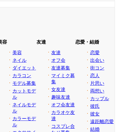
美容
友達
恋愛・結婚
美容
友達
恋愛
ネイル
オフ会
出会い
ダイエット
友達募集
街コン
カラコン
マイミク募
恋人
集
モデル募集
片思い
女友達
カットモデ
両想い
ル
趣味友達
カップル
ネイルモデ
オフ会友達
彼氏
ル
カラオケ友
彼女
カラーモデ
達
遠距離恋愛
ル
コスプレ合
結婚