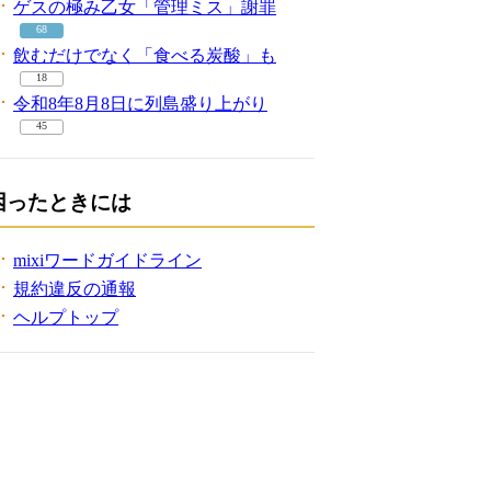
ゲスの極み乙女「管理ミス」謝罪
68
飲むだけでなく「食べる炭酸」も
18
令和8年8月8日に列島盛り上がり
45
困ったときには
mixiワードガイドライン
規約違反の通報
ヘルプトップ