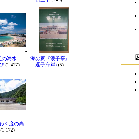
辺の海水
海の家『浪子亭』
び
(1,477)
（逗子海岸)
(5)
わく度の高
(1,172)