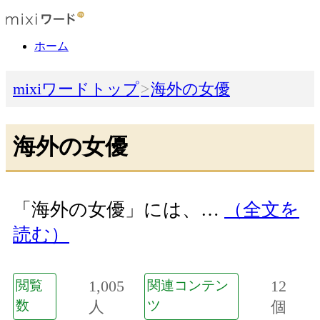
ホーム
mixiワードトップ
海外の女優
海外の女優
「海外の女優」には、…
（全文を
読む）
1,005
12
閲覧
関連コンテン
数
人
ツ
個