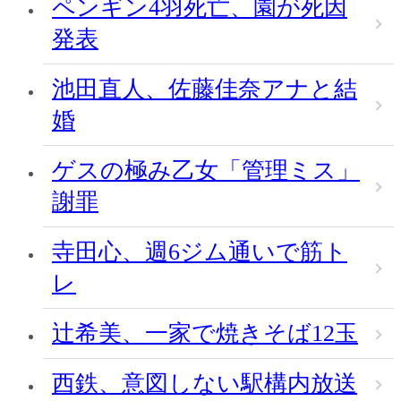
ペンギン4羽死亡、園が死因
発表
池田直人、佐藤佳奈アナと結
婚
ゲスの極み乙女「管理ミス」
謝罪
寺田心、週6ジム通いで筋ト
レ
辻希美、一家で焼きそば12玉
西鉄、意図しない駅構内放送