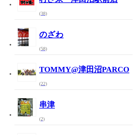
(38)
のざわ
(58)
TOMMY@津田沼PARCO
(22)
串津
(2)