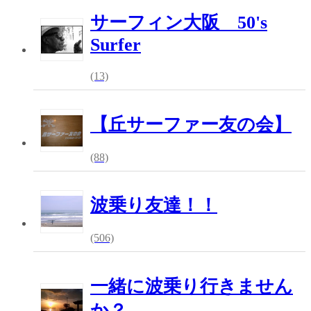
サーフィン大阪 50's
Surfer
(13)
【丘サーファー友の会】
(88)
波乗り友達！！
(506)
一緒に波乗り行きません
か？