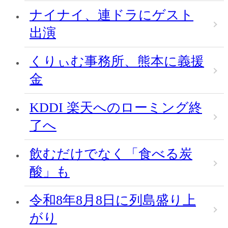
ナイナイ、連ドラにゲスト
出演
くりぃむ事務所、熊本に義援
金
KDDI 楽天へのローミング終
了へ
飲むだけでなく「食べる炭
酸」も
令和8年8月8日に列島盛り上
がり