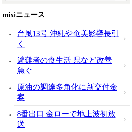
mixiニュース
台風13号 沖縄や奄美影響長引
く
避難者の食生活 県など改善
急ぐ
原油の調達多角化に新交付金
案
8番出口 金ローで地上波初放
送