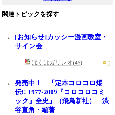
関連トピックを探す
[お知らせ]カッシー漫画教室・
サイン会
0
ぼくはガリレオ(46)
発売中！ 「定本コロコロ爆
伝!! 1977-2009『コロコロコミ
ック』全史」（飛鳥新社） 渋
谷直角・編著