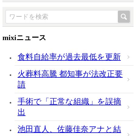
mixiニュース
食料自給率が過去最低を更新
火葬料高騰 都知事が法改正要
請
手術で「正常な組織」を誤摘
出
池田直人、佐藤佳奈アナと結