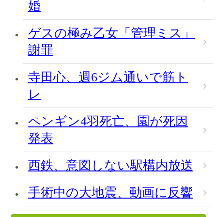
婚
ゲスの極み乙女「管理ミス」
謝罪
寺田心、週6ジム通いで筋ト
レ
ペンギン4羽死亡、園が死因
発表
西鉄、意図しない駅構内放送
手術中の大地震、動画に反響