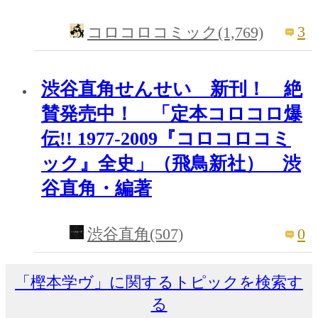
3
コロコロコミック(1,769)
渋谷直角せんせい 新刊！ 絶
賛発売中！ 「定本コロコロ爆
伝!! 1977-2009『コロコロコミ
ック』全史」（飛鳥新社） 渋
谷直角・編著
0
渋谷直角(507)
「樫本学ヴ」に関するトピックを検索す
る