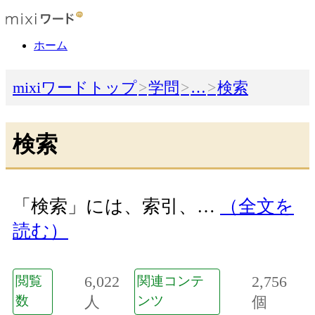
ホーム
mixiワードトップ
学問
…
検索
検索
「検索」には、索引、…
（全文を
読む）
6,022
2,756
閲覧
関連コンテ
数
人
ンツ
個