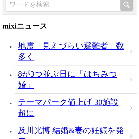
mixiニュース
地震「見えづらい避難者」数
多く
8が3つ並ぶ日に「はちみつ
婚」
テーマパーク値上げ 30施設
超に
及川光博 結婚&妻の妊娠を発