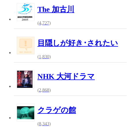
The 加古川
(4,727)
目隠しが好き･されたい
(1,830)
NHK 大河ドラマ
(2,868)
クラゲの館
(8,343)