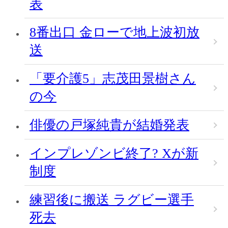
表
8番出口 金ローで地上波初放
送
「要介護5」志茂田景樹さん
の今
俳優の戸塚純貴が結婚発表
インプレゾンビ終了? Xが新
制度
練習後に搬送 ラグビー選手
死去