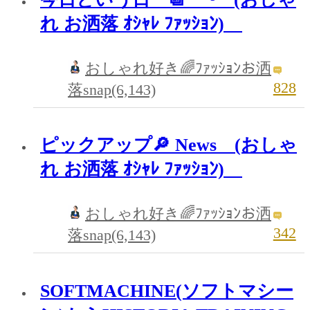
れ お洒落 ｵｼｬﾚ ﾌｧｯｼｮﾝ)
おしゃれ好き🌈ﾌｧｯｼｮﾝお洒
828
落snap(6,143)
ピックアップ🔎 News (おしゃ
れ お洒落 ｵｼｬﾚ ﾌｧｯｼｮﾝ)
おしゃれ好き🌈ﾌｧｯｼｮﾝお洒
342
落snap(6,143)
SOFTMACHINE(ソフトマシー