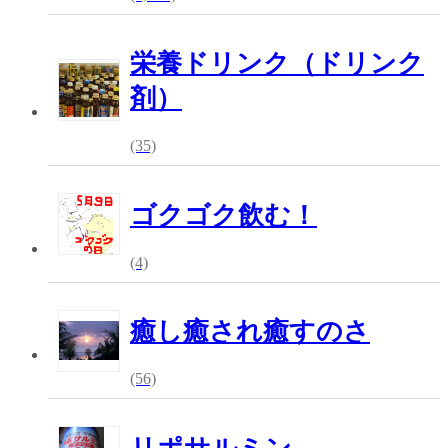
栄養ドリンク（ドリンク
剤）
(35)
ゴクゴク飲む！
(4)
癒し癒され癒すのさ
(56)