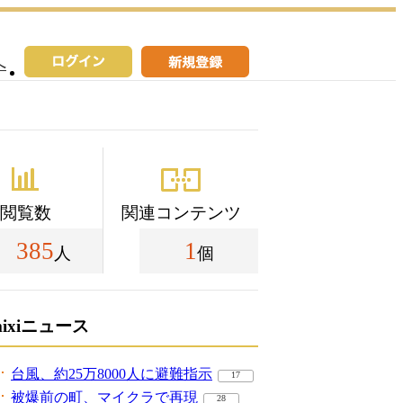
へ
閲覧数
関連コンテンツ
385
1
人
個
mixiニュース
台風、約25万8000人に避難指示
17
被爆前の町、マイクラで再現
28