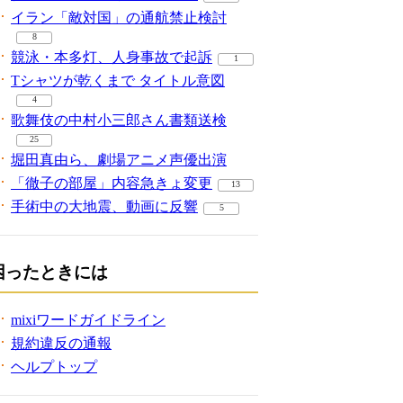
イラン「敵対国」の通航禁止検討
8
競泳・本多灯、人身事故で起訴
1
Tシャツが乾くまで タイトル意図
4
歌舞伎の中村小三郎さん書類送検
25
堀田真由ら、劇場アニメ声優出演
「徹子の部屋」内容急きょ変更
13
手術中の大地震、動画に反響
5
困ったときには
mixiワードガイドライン
規約違反の通報
ヘルプトップ