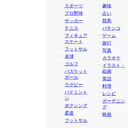
スポーツ
趣味
プロ野球
占い
サッカー
競馬
テニス
パチンコ
フィギュア
ゲーム
スケート
旅行
フットサル
写真
卓球
カラオケ
ゴルフ
イラスト・
バスケット
絵画
ボール
英語
ラグビー
料理
バドミント
レシピ
ン
ガーデニン
ボクシング
グ
柔道
映画
フットサル