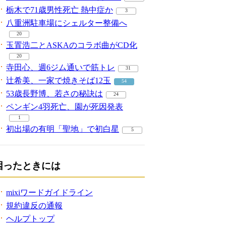
栃木で71歳男性死亡 熱中症か
3
八重洲駐車場にシェルター整備へ
20
玉置浩二とASKAのコラボ曲がCD化
20
寺田心、週6ジム通いで筋トレ
31
辻希美、一家で焼きそば12玉
54
53歳長野博、若さの秘訣は
24
ペンギン4羽死亡、園が死因発表
1
初出場の有明「聖地」で初白星
5
困ったときには
mixiワードガイドライン
規約違反の通報
ヘルプトップ