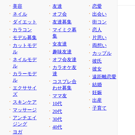
美容
友達
恋愛
ネイル
オフ会
出会い
ダイエット
友達募集
街コン
カラコン
マイミク募
恋人
集
モデル募集
片思い
女友達
カットモデ
両想い
ル
趣味友達
カップル
ネイルモデ
オフ会友達
彼氏
ル
カラオケ友
彼女
カラーモデ
達
遠距離恋愛
ル
コスプレ合
結婚
エクササイ
わせ募集
妊娠
ズ
ママ友
出産
スキンケア
10代
子育て
マッサージ
20代
アンチエイ
30代
ジング
40代
ヨガ