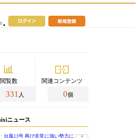
へ
閲覧数
関連コンテンツ
331
0
人
個
mixiニュース
台風13号 再び非常に強い勢力に
6